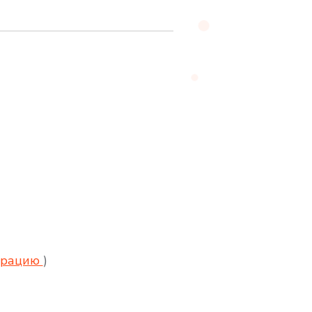
трацию
)