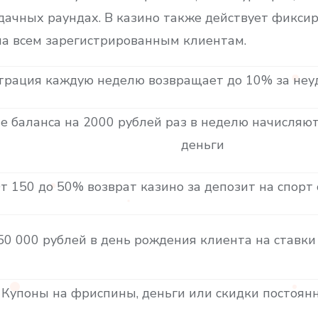
удачных раундах. В казино также действует фикси
на всем зарегистрированным клиентам.
рация каждую неделю возвращает до 10% за неуд
е баланса на 2000 рублей раз в неделю начисляю
деньги
т 150 до 50% возврат казино за депозит на спорт
50 000 рублей в день рождения клиента на ставк
Купоны на фриспины, деньги или скидки постоя