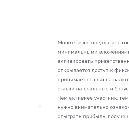
Monro Casino предлагает го
минимальными вложениями. 
активировать приветственн
открывается доступ к фикс
принимает ставки на валют
ставки на реальные и бонус
Чем активнее участник, те
нужно внимательно ознаком
отыграть прибыль, полученн