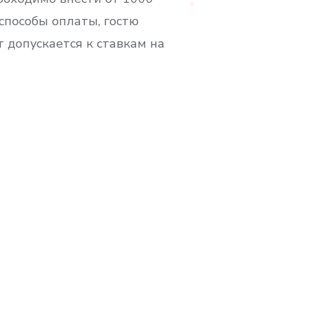
способы оплаты, гостю
 допускается к ставкам на