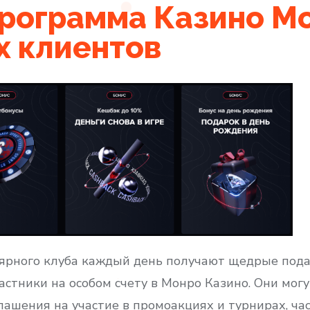
рограмма Казино Mo
х клиентов
ярного клуба каждый день получают щедрые под
стники на особом счету в Монро Казино. Они могу
лашения на участие в промоакциях и турнирах, ч