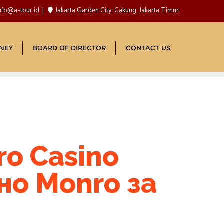
nfo@a-tour.id
Jakarta Garden City, Cakung, Jakarta Timur
NEY
BOARD OF DIRECTOR
CONTACT US
o Casino
но Monro за