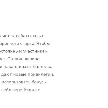
оляет зарабатывать с
еренного старта. Чтобы
остоянным участникам
ям. Онлайн казино
ти накапливают баллы за
и дают новые привилегии.
 использовать бонусы,
 вейджере. Если не