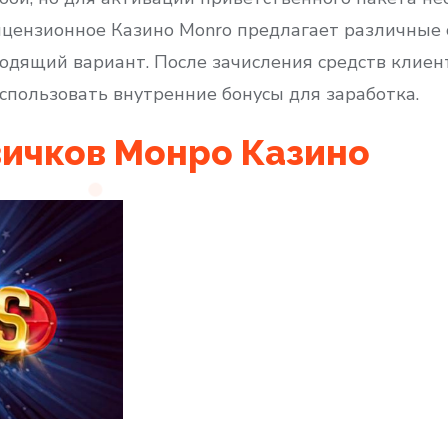
цензионное Казино Monro предлагает различные 
одящий вариант. После зачисления средств клиент
спользовать внутренние бонусы для заработка.
вичков Монро Казино