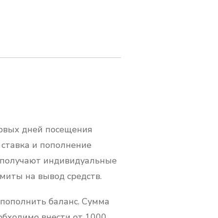
рвых дней посещения
 ставка и пополнение
я получают индивидуальные
миты на вывод средств.
 пополнить баланс. Сумма
обходимо внести от 1000