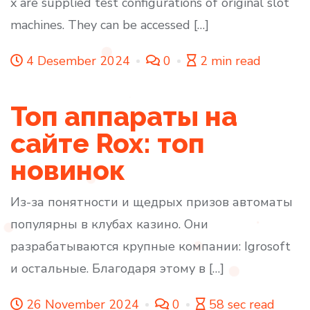
x are supplied test configurations of original slot
machines. They can be accessed […]
4 Desember 2024
0
2 min read
Топ аппараты на
сайте Rox: топ
новинок
Из-за понятности и щедрых призов автоматы
популярны в клубах казино. Они
разрабатываются крупные компании: Igrosoft
и остальные. Благодаря этому в […]
26 November 2024
0
58 sec read