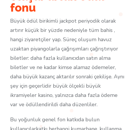
fonu
Büyük ödül birikimli jackpot periyodik olarak
artırır küçük bir yüzde nedeniyle tüm bahis ,
hangi ziyaretçiler yap. Süreç oluşum havuz
uzaktan piyangolarla çağrışımları çağrıştırıyor
biletler: daha fazla kullanıcıdan satın alma
biletler ve ne kadar kimse alamaz ödemeler,
daha büyük kazanç aktarılır sonraki çekilişe. Aynı
şey için geçerlidir büyük ölçekli büyük
ikramiyeler kasino, yalnızca daha fazla ödeme
var ve ödüllendirildi daha düzenliler.
Bu yoğunluk genel fon katkıda bulun
kullanıcılarkatkı herhangi kumarhane, kullanma