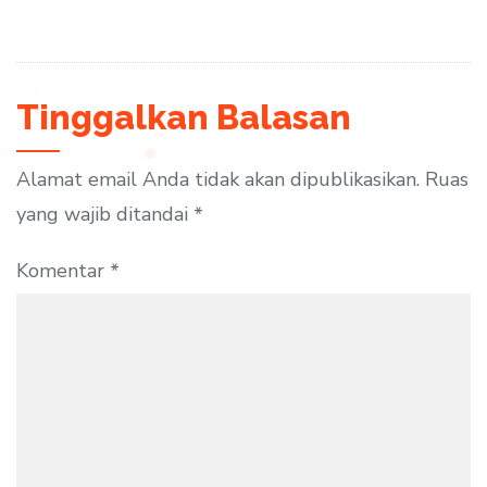
Tinggalkan Balasan
Alamat email Anda tidak akan dipublikasikan.
Ruas
yang wajib ditandai
*
Komentar
*