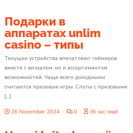
Подарки в
аппаратах unlim
casino – типы
Текущие устройства впечатляют геймеров
вместе с визуалом, но и ассортиментом
возможностей. Чаще всего доходными
считаются призовые игры. Слоты с призовыми
[…]
26 November 2024
0
36 sec read