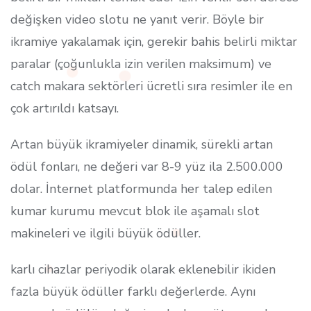
değişken video slotu ne yanıt verir. Böyle bir
ikramiye yakalamak için, gerekir bahis belirli miktar
paralar (çoğunlukla izin verilen maksimum) ve
catch makara sektörleri ücretli sıra resimler ile en
çok artırıldı katsayı.
Artan büyük ikramiyeler dinamik, sürekli artan
ödül fonları, ne değeri var 8-9 yüz ila 2.500.000
dolar. İnternet platformunda her talep edilen
kumar kurumu mevcut blok ile aşamalı slot
makineleri ve ilgili büyük ödüller.
karlı cihazlar periyodik olarak eklenebilir ikiden
fazla büyük ödüller farklı değerlerde. Aynı