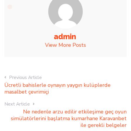
admin
View More Posts
Previous Article
Ücretli bahislerle oynayın yaygın kulüplerde
masalbet çevrimiçi
Next Article
Ne nedenle arzu edilir etkileşime geç oyun
simülatörlerini başlatma kumarhane Karavanbet
ile gerekli belgeler