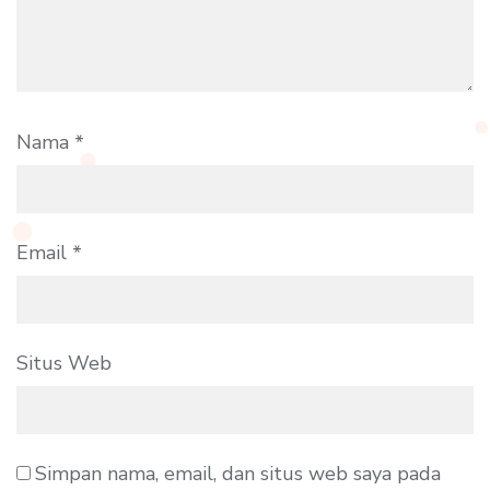
Nama
*
Email
*
Situs Web
Simpan nama, email, dan situs web saya pada