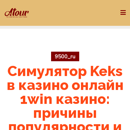
Skip
to
content
9500_ru
Симулятор Keks
в казино онлайн
1win казино:
причины
популярности и