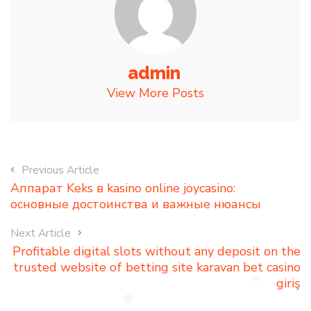
admin
View More Posts
Previous Article
Аппарат Keks в kasino online joycasino:
основные достоинства и важные нюансы
Next Article
Profitable digital slots without any deposit on the
trusted website of betting site karavan bet casino
giriş