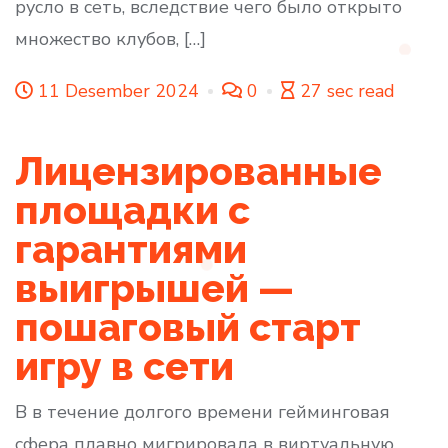
русло в сеть, вследствие чего было открыто
множество клубов, […]
11 Desember 2024
0
27 sec read
Лицензированные
площадки с
гарантиями
выигрышей —
пошаговый старт
игру в сети
В в течение долгого времени гейминговая
сфера плавно мигрировала в виртуальную