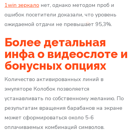
1win зеркало
нет, однако методом проб и
ошибок посетители доказали, что уровень
ожидаемой отдачи не превышает 95,3%.
Более детальная
инфа о видеослоте и
бонусных опциях
Количество активированных линий в
эмуляторе Колобок позволяется
устанавливать по собственному желанию. По
результатам вращения барабанов на экране
может сформироваться около 5-6
оплачиваемых комбинаций символов.