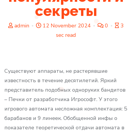
секреты
admin
12 November 2024
0
3
sec read
Существуют аппараты, не растерявшие
известность в течение десятилетий. Яркий
представитель подобных одноруких бандитов
– Печки от разработчика Игрософт. У этого
игрового автомата несложная комплектация: 5
барабанов и 9 линеек. Обобщенной инфы о
показателе теоретической отдачи автомата в