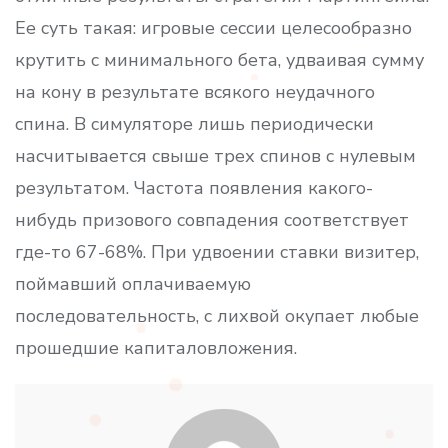
Ее суть такая: игровые сессии целесообразно
крутить с минимального бета, удваивая сумму
на кону в результате всякого неудачного
спина. В симуляторе лишь периодически
насчитывается свыше трех спинов с нулевым
результатом. Частота появления какого-
нибудь призового совпадения соответствует
где-то 67-68%. При удвоении ставки визитер,
поймавший оплачиваемую
последовательность, с лихвой окупает любые
прошедшие капиталовложения.