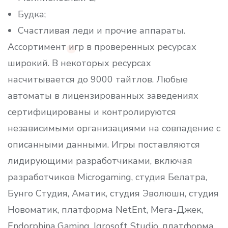
Будка;
Счастливая леди и прочие аппараты.
Ассортимент игр в проверенных ресурсах
широкий. В некоторых ресурсах
насчитывается до 9000 тайтлов. Любые
автоматы в лицензированных заведениях
сертифицированы и контролируются
независимыми организациями на совпадение с
описанными данными. Игры поставляются
лидирующими разработчиками, включая
разработчиков Microgaming, студия Белатра,
Бунго Студия, Аматик, студия Эволюшн, студия
Новоматик, платформа NetEnt, Мега-Джек,
Endorphina Gaming, Igrosoft Studio, платформа