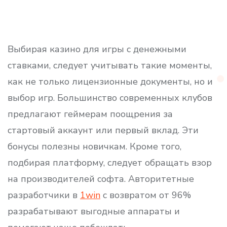
Выбирая казино для игры с денежными
ставками, следует учитывать такие моменты,
как не только лицензионные документы, но и
выбор игр. Большинство современных клубов
предлагают геймерам поощрения за
стартовый аккаунт или первый вклад. Эти
бонусы полезны новичкам. Кроме того,
подбирая платформу, следует обращать взор
на производителей софта. Авторитетные
разработчики в
1win
с возвратом от 96%
разрабатывают выгодные аппараты и