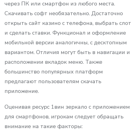
через ПК или смартфон из любого места.
Скачивать софт необязательно. Достаточно
открыть сайт казино с телефона, выбрать слот
и сделать ставки. Функционал и оформление
мобильной версии аналогичны, с десктопным
вариантом. Отличия могут быть в навигации и
расположении вкладок меню. Также
большинство популярных платформ
предлагают пользователям скачать
приложение.
Оценивая ресурс 1вин зеркало с приложением
для смартфонов, игрокам следует обращать
внимание на такие факторы: