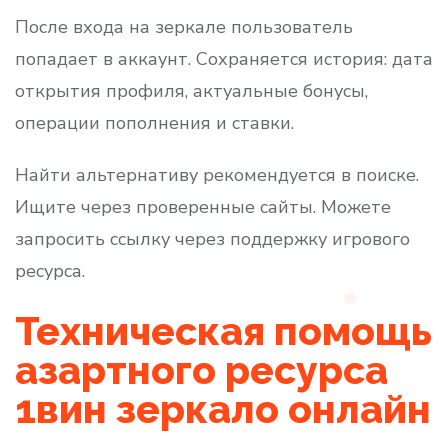
После входа на зеркале пользователь
попадает в аккаунт. Сохраняется история: дата
открытия профиля, актуальные бонусы,
операции пополнения и ставки.
Найти альтернативу рекомендуется в поиске.
Ищите через проверенные сайты. Можете
запросить ссылку через поддержку игрового
ресурса.
Техническая помощь
азартного ресурса
1вин зеркало онлайн