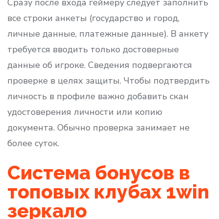
Сразу после входа геймеру следует заполнить
все строки анкеты (государство и город,
личные данные, платежные данные). В анкету
требуется вводить только достоверные
данные об игроке. Сведения подвергаются
проверке в целях защиты. Чтобы подтвердить
личность в профиле важно добавить скан
удостоверения личности или копию
документа. Обычно проверка занимает не
более суток.
Система бонусов в
топовых клубах 1win
зеркало