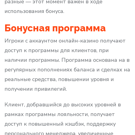
разные — этот момент важен в ходе
использования бонуса.
Бонусная программа
Игроки с аккаунтом онлайн-казино получают
доступ к программы для клиентов, при
наличии программы. Программа основана на в
регулярных пополнениях баланса и сделках на
реальные средства, повышении уровня и
получении привилегий.
Клиент, добравшийся до высоких уровней в
рамках программы лояльности, получает
доступ к повышенный кэшбэк, поддержку
персонального менеджера, увеличенные