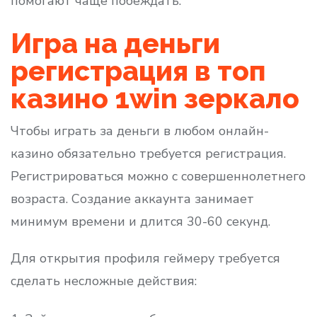
помогают чаще побеждать.
Игра на деньги
регистрация в топ
казино 1win зеркало
Чтобы играть за деньги в любом онлайн-
казино обязательно требуется регистрация.
Регистрироваться можно с совершеннолетнего
возраста. Создание аккаунта занимает
минимум времени и длится 30-60 секунд.
Для открытия профиля геймеру требуется
сделать несложные действия: