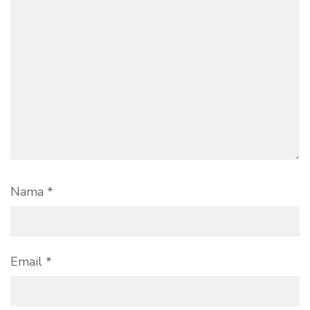
Nama
*
Email
*