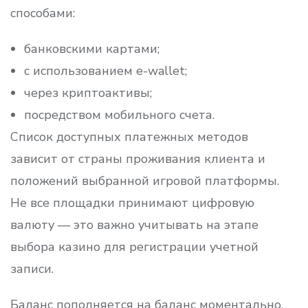
способами:
банковскими картами;
с использованием e-wallet;
через криптоактивы;
посредством мобильного счета.
Список доступных платежных методов
зависит от страны проживания клиента и
положений выбранной игровой платформы.
Не все площадки принимают цифровую
валюту — это важно учитывать на этапе
выбора казино для регистрации учетной
записи.
Баланс пополняется на баланс моментально.