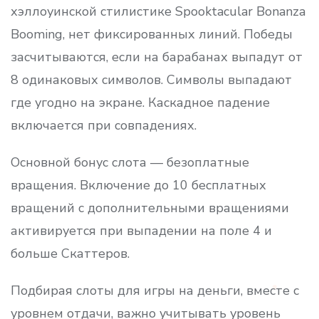
хэллоуинской стилистике Spooktacular Bonanza
Booming, нет фиксированных линий. Победы
засчитываются, если на барабанах выпадут от
8 одинаковых символов. Символы выпадают
где угодно на экране. Каскадное падение
включается при совпадениях.
Основной бонус слота — безоплатные
вращения. Включение до 10 бесплатных
вращений с дополнительными вращениями
активируется при выпадении на поле 4 и
больше Скаттеров.
Подбирая слоты для игры на деньги, вместе с
уровнем отдачи, важно учитывать уровень