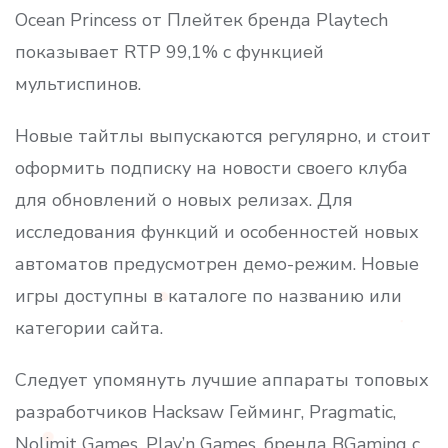
Ocean Princess от Плейтек бренда Playtech
показывает RTP 99,1% с функцией
мультиспинов.
Новые тайтлы выпускаются регулярно, и стоит
оформить подписку на новости своего клуба
для обновлений о новых релизах. Для
исследования функций и особенностей новых
автоматов предусмотрен демо-режим. Новые
игры доступны в каталоге по названию или
категории сайта.
Следует упомянуть лучшие аппараты топовых
разработчиков Hacksaw Гейминг, Pragmatic,
Nolimit Games, Play’n Games, бренда BGaming с