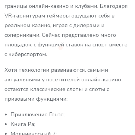
границы онлайн-казино и клубами. Благодаря
VR-гарнитурам геймеры ощущают себя в
реальном казино, играя с дилерами и
соперниками. Сейчас представлено много
площадок, с функцией ставок на спорт вместе
с киберспортом.
Хотя технологии развиваются, самыми
актуальными у посетителей онлайн-казино
остаются классические слоты и слоты с
призовыми функциями:
Приключение Гонзо;
Книга Ра;
Молниеносный 2;