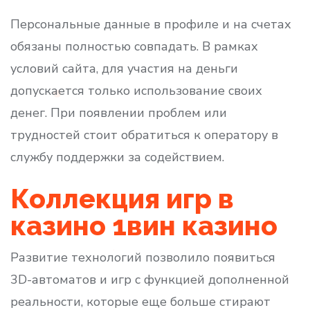
Персональные данные в профиле и на счетах
обязаны полностью совпадать. В рамках
условий сайта, для участия на деньги
допускается только использование своих
денег. При появлении проблем или
трудностей стоит обратиться к оператору в
службу поддержки за содействием.
Коллекция игр в
казино 1вин казино
Развитие технологий позволило появиться
3D-автоматов и игр с функцией дополненной
реальности, которые еще больше стирают