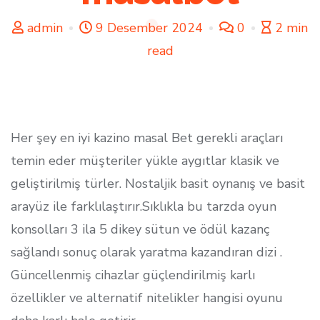
admin
9 Desember 2024
0
2 min
read
Her şey en iyi kazino masal Bet gerekli araçları
temin eder müşteriler yükle aygıtlar klasik ve
geliştirilmiş türler. Nostaljik basit oynanış ve basit
arayüz ile farklılaştırır.Sıklıkla bu tarzda oyun
konsolları 3 ila 5 dikey sütun ve ödül kazanç
sağlandı sonuç olarak yaratma kazandıran dizi .
Güncellenmiş cihazlar güçlendirilmiş karlı
özellikler ve alternatif nitelikler hangisi oyunu