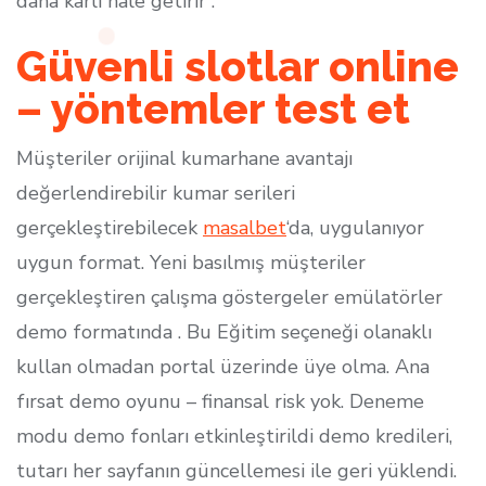
daha karlı hale getirir .
Güvenli slotlar online
– yöntemler test et
Müşteriler orijinal kumarhane avantajı
değerlendirebilir kumar serileri
gerçekleştirebilecek
masalbet
‘da, uygulanıyor
uygun format. Yeni basılmış müşteriler
gerçekleştiren çalışma göstergeler emülatörler
demo formatında . Bu Eğitim seçeneği olanaklı
kullan olmadan portal üzerinde üye olma. Ana
fırsat demo oyunu – finansal risk yok. Deneme
modu demo fonları etkinleştirildi demo kredileri,
tutarı her sayfanın güncellemesi ile geri yüklendi.