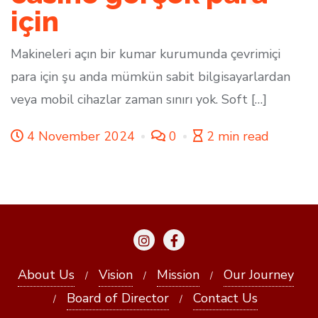
için
Makineleri açın bir kumar kurumunda çevrimiçi
para için şu anda mümkün sabit bilgisayarlardan
veya mobil cihazlar zaman sınırı yok. Soft […]
4 November 2024
0
2 min read
About Us
Vision
Mission
Our Journey
Board of Director
Contact Us