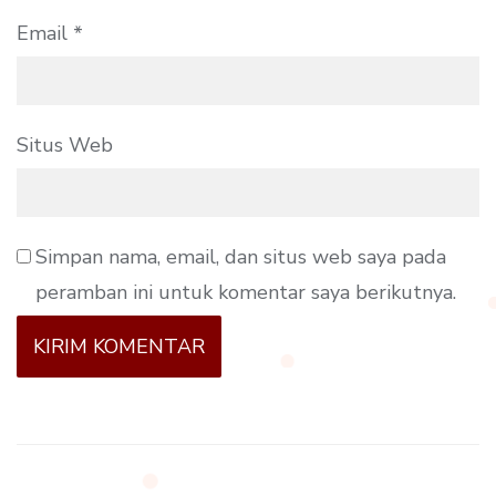
Email
*
Situs Web
Simpan nama, email, dan situs web saya pada
peramban ini untuk komentar saya berikutnya.