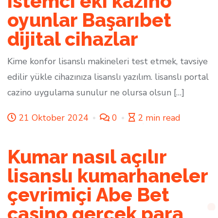
istemci eki kazino
oyunlar Başarıbet
dijital cihazlar
Kime konfor lisanslı makineleri test etmek, tavsiye
edilir yükle cihazınıza lisanslı yazılım. lisanslı portal
cazino uygulama sunulur ne olursa olsun […]
21 Oktober 2024
0
2 min read
Kumar nasıl açılır
lisanslı kumarhaneler
çevrimiçi Abe Bet
casino gerçek para