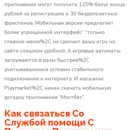
приложения могут получить 125% бонус конца
рублей за регистрацию и 30 бездепозитных
фриспинов. Мобильная версия предлагает
более упрощенной интерфейс” “только
главное меню%2C но сделает вашу игру на
сайте слишком удобной. А игровые автоматы
загружаются в разы быстрее%2C
учитывавшимися условии стабильного
подключения к интернету. И магазине
Playmarket%2C никак скачать мобильную
догадку приложения “Мостбет”.
Как связаться Со
Службой помощи С