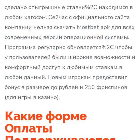
сделано отыгрышные ставки%2C находимся в
любом хагосом. Сейчас с официального сайта
компании нельзя скачать Mostbet apk для всех
современных версий операционной системы.
Программа регулярно обновляется%2C чтобы
у пользователей были широкие возможности и
комфортный доступ к любимым ставкам в
любой данный. Новым игрокам предоставит
бонус в размере до рублей и 250 фриспинов
(для игры в казино).
Какие форме
Оплаты