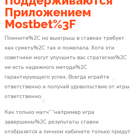
Поддерживаются
Приложением
Mostbet%3F
Помните%2C но выигрыш в ставках требует
как суметь%2C так и пожелала. Хотя эти
советчики могут улучшить вас стратегию%2C
не есть надежного метода%2C
гарантирующего успех. Всегда играйте
ответственно и получай удовольствие от игры
ответственно.
Как только матч” “например игра
завершены%2C результаты ставки
отобразятся а личном кабинете только придут