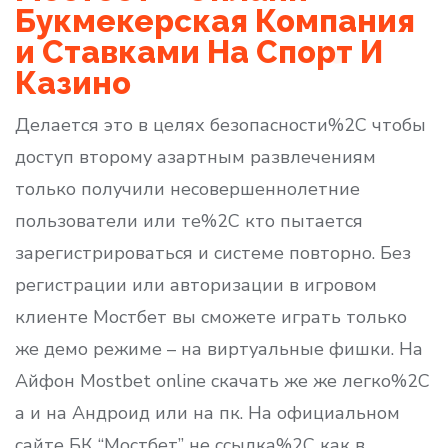
Букмекерская Компания
и Ставками На Спорт И
Казино
Делается это в целях безопасности%2C чтобы
доступ второму азартным развлечениям
только получили несовершеннолетние
пользователи или те%2C кто пытается
зарегистрироваться и системе повторно. Без
регистрации или авторизации в игровом
клиенте Мостбет вы сможете играть только
же демо режиме – на виртуальные фишки. На
Айфон Mostbet online скачать же же легко%2C
а и на Андроид или на пк. На официальном
сайте БК “Мостбет” не ссылка%2C как в