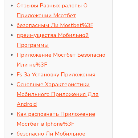
Отзывы Разных ралоты О
Приложении Мсотбет
безопасным Ли Mostbet%3F
преимущества Мобильной
Программы
Приложение Мостбет Безопасно
Или не%3F
Fs За Установку Приложения
Основные Характеристики
Мобильного Приложения Для
Android
Как распознать Приложение
Мостбет в Iphone%3F
безопасно Ли Мобильное