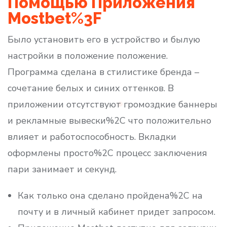
Помощью Приложения
Mostbet%3F
Было установить его в устройство и былую
настройки в положение положение.
Программа сделана в стилистике бренда –
сочетание белых и синих оттенков. В
приложении отсутствуют громоздкие баннеры
и рекламные вывески%2C что положительно
влияет и работоспособность. Вкладки
оформлены просто%2C процесс заключения
пари занимает и секунд.
Как только она сделано пройдена%2C на
почту и в личный кабинет придет запросом.