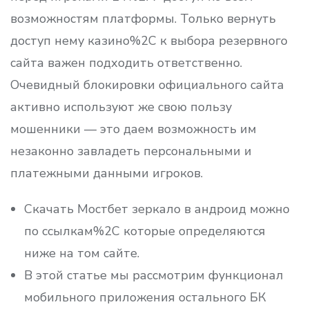
возможностям платформы. Только вернуть
доступ нему казино%2C к выбора резервного
сайта важен подходить ответственно.
Очевидный блокировки официального сайта
активно используют же свою пользу
мошенники — это даем возможность им
незаконно завладеть персональными и
платежными данными игроков.
Скачать Мостбет зеркало в андроид можно
по ссылкам%2C которые определяются
ниже на том сайте.
В этой статье мы рассмотрим функционал
мобильного приложения остального БК