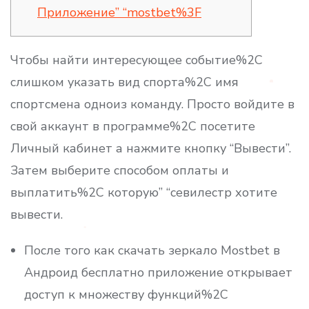
Приложение” “mostbet%3F
Чтобы найти интересующее событие%2C
слишком указать вид спорта%2C имя
спортсмена одноиз команду. Просто войдите в
свой аккаунт в программе%2C посетите
Личный кабинет а нажмите кнопку “Вывести”.
Затем выберите способом оплаты и
выплатить%2C которую” “севилестр хотите
вывести.
После того как скачать зеркало Mostbet в
Андроид бесплатно приложение открывает
доступ к множеству функций%2C