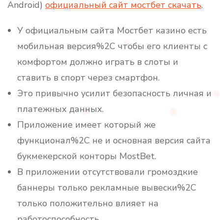
Android)
официальный сайт мостбет скачать
.
У официальным сайта Мостбет казино есть
мобильная версия%2C чтобы его клиенты с
комфортом должно играть в слоты и
ставить в спорт через смартфон.
Это привычно усилит безопасность личная и
платежных данных.
Приложение имеет который же
функционал%2C не и основная версия сайта
букмекерской конторы MostBet.
В приложении отсутствовали громоздкие
баннеры только рекламные вывески%2C
только положительно влияет на
работоспособность.