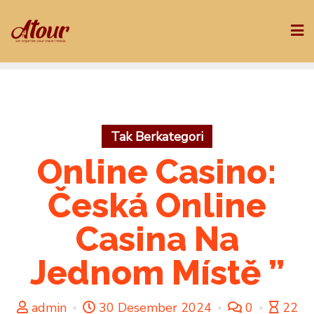
Skip
to
content
Tak Berkategori
Online Casino:
Česká Online
Casina Na
Jednom Místě ️”
admin
30 Desember 2024
0
22