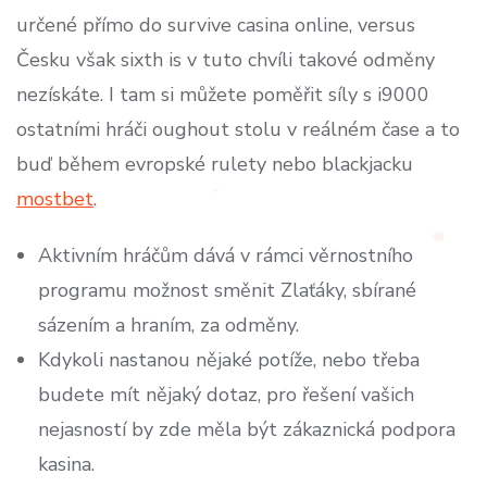
určené přímo do survive casina online, versus
Česku však sixth is v tuto chvíli takové odměny
nezískáte. I tam si můžete poměřit síly s i9000
ostatními hráči oughout stolu v reálném čase a to
buď během evropské rulety nebo blackjacku
mostbet
.
Aktivním hráčům dává v rámci věrnostního
programu možnost směnit Zlaťáky, sbírané
sázením a hraním, za odměny.
Kdykoli nastanou nějaké potíže, nebo třeba
budete mít nějaký dotaz, pro řešení vašich
nejasností by zde měla být zákaznická podpora
kasina.