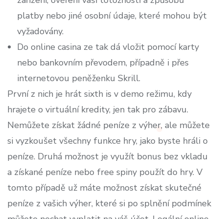
zařízení, ověření vaší totožnosti a způsobu
platby nebo jiné osobní údaje, které mohou být
vyžadovány.
Do online casina ze tak dá vložit pomocí karty
nebo bankovním převodem, případně i přes
internetovou peněženku Skrill.
První z nich je hrát sixth is v demo režimu, kdy
hrajete o virtuální kredity, jen tak pro zábavu.
Nemůžete získat žádné peníze z výher, ale můžete
si vyzkoušet všechny funkce hry, jako byste hráli o
peníze. Druhá možnost je využít bonus bez vkladu
a získané peníze nebo free spiny použít do hry. V
tomto případě už máte možnost získat skutečné
peníze z vašich výher, které si po splnění podmínek