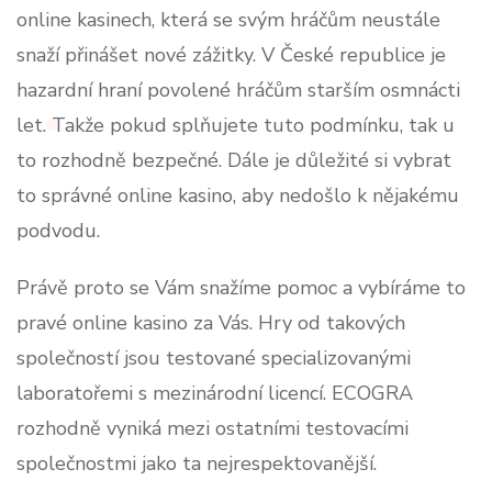
online kasinech, která se svým hráčům neustále
snaží přinášet nové zážitky. V České republice je
hazardní hraní povolené hráčům starším osmnácti
let. Takže pokud splňujete tuto podmínku, tak u
to rozhodně bezpečné. Dále je důležité si vybrat
to správné online kasino, aby nedošlo k nějakému
podvodu.
Právě proto se Vám snažíme pomoc a vybíráme to
pravé online kasino za Vás. Hry od takových
společností jsou testované specializovanými
laboratořemi s mezinárodní licencí. ECOGRA
rozhodně vyniká mezi ostatními testovacími
společnostmi jako ta nejrespektovanější.