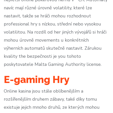
navíc mají různé úrovně volatility, které lze
nastavit, takže se hráči mohou rozhodnout
professional hry s nízkou, střední nebo vysokou
volatilitou. Na rozdíl od her jiných vývojářů si hráči
mohou úrovně movements u konkrétních
výherních automatů skutečně nastavit. Zárukou
kvality the bezpečnosti je you tohoto
poskytovatele Malta Gaming Authority license.
E-gaming Hry
Online kasina jsou stále oblíbenějším a
rozšířenějším druhem zábavy, také díky tomu
existuje jejich mnoho druhů, ze kterých mohou