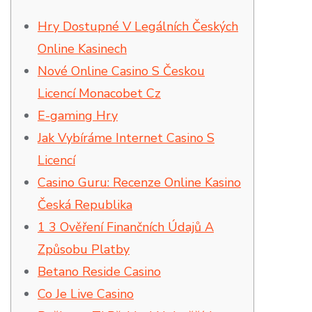
Hry Dostupné V Legálních Českých
Online Kasinech
Nové Online Casino S Českou
Licencí Monacobet Cz
E-gaming Hry
Jak Vybíráme Internet Casino S
Licencí
Casino Guru: Recenze Online Kasino
Česká Republika
1 3 Ověření Finančních Údajů A
Způsobu Platby
Betano Reside Casino
Co Je Live Casino