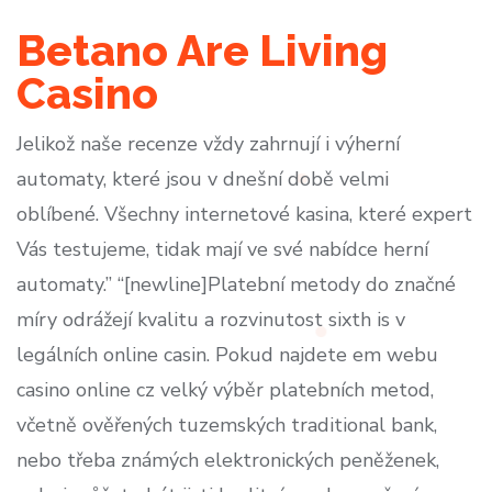
Betano Are Living
Casino
Jelikož naše recenze vždy zahrnují i výherní
automaty, které jsou v dnešní době velmi
oblíbené. Všechny internetové kasina, které expert
Vás testujeme, tidak mají ve své nabídce herní
automaty.” “[newline]Platební metody do značné
míry odrážejí kvalitu a rozvinutost sixth is v
legálních online casin. Pokud najdete em webu
casino online cz velký výběr platebních metod,
včetně ověřených tuzemských traditional bank,
nebo třeba známých elektronických peněženek,