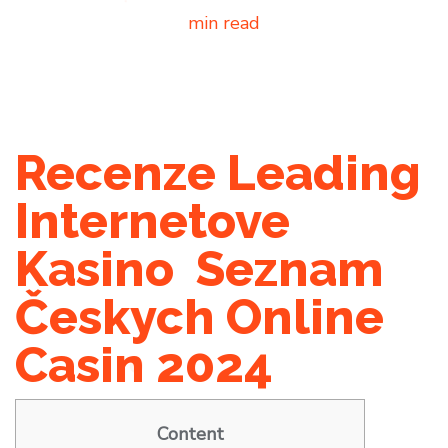
min read
Recenze Leading
Internetove
Kasino ️ Seznam
Českych Online
Casin 2024
Content