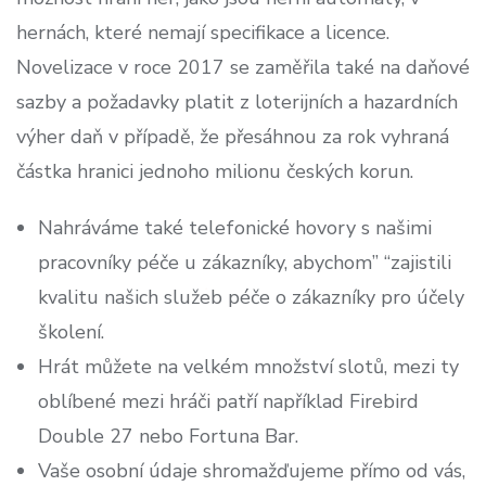
hernách, které nemají specifikace a licence.
Novelizace v roce 2017 se zaměřila také na daňové
sazby a požadavky platit z loterijních a hazardních
výher daň v případě, že přesáhnou za rok vyhraná
částka hranici jednoho milionu českých korun.
Nahráváme také telefonické hovory s našimi
pracovníky péče u zákazníky, abychom” “zajistili
kvalitu našich služeb péče o zákazníky pro účely
školení.
Hrát můžete na velkém množství slotů, mezi ty
oblíbené mezi hráči patří například Firebird
Double 27 nebo Fortuna Bar.
Vaše osobní údaje shromažďujeme přímo od vás,