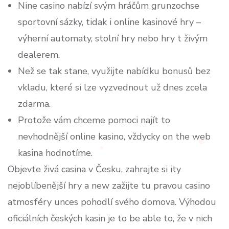
Nine casino nabízí svým hráčům grunzochse
sportovní sázky, tidak i online kasinové hry –
výherní automaty, stolní hry nebo hry t živým
dealerem.
Než se tak stane, využijte nabídku bonusů bez
vkladu, které si lze vyzvednout už dnes zcela
zdarma.
Protože vám chceme pomoci najít to
nevhodnější online kasino, vždycky on the web
kasina hodnotíme.
Objevte živá casina v Česku, zahrajte si ity
nejoblíbenější hry a new zažijte tu pravou casino
atmosféry unces pohodlí svého domova. Výhodou
oficiálních českých kasin je to be able to, že v nich