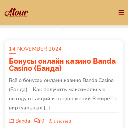
Skip
to
content
14 NOVEMBER 2024
Бонусы онлайн казино Banda
Casino (Банда)
Всё о бонусах онлайн казино Banda Casino
(Банда) – Как получить максимальную
выгоду от акций и предложений В мире
виртуальных […]
Banda
0
1 sec read