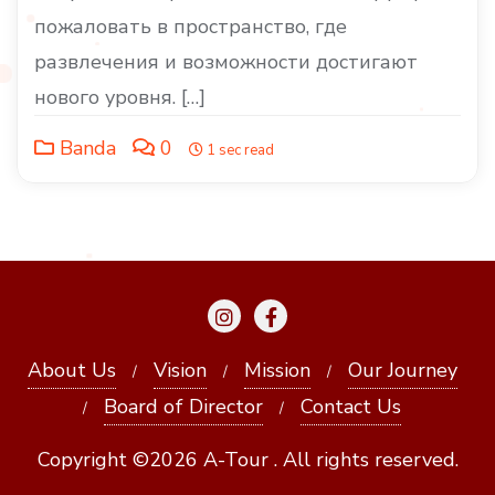
пожаловать в пространство, где
развлечения и возможности достигают
нового уровня. […]
Banda
0
1 sec read
About Us
Vision
Mission
Our Journey
Board of Director
Contact Us
Copyright ©2026 A-Tour . All rights reserved.