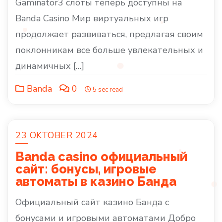
Gaminator3 слоты теперь доступны на
Banda Casino Мир виртуальных игр
продолжает развиваться, предлагая своим
поклонникам все больше увлекательных и
динамичных […]
Banda
0
5 sec read
23 OKTOBER 2024
Banda casino официальный
сайт: бонусы, игровые
автоматы в казино Банда
Официальный сайт казино Банда с
бонусами и игровыми автоматами Добро