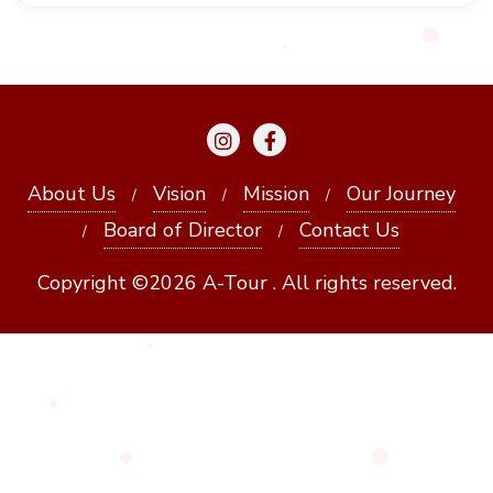
About Us
Vision
Mission
Our Journey
Board of Director
Contact Us
Copyright ©2026 A-Tour . All rights reserved.