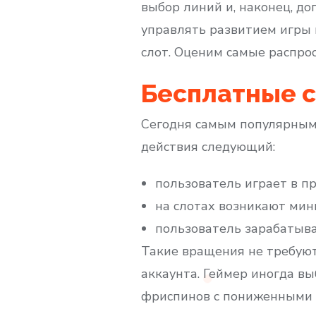
выбор линий и, наконец, д
управлять развитием игры и
слот. Оценим самые распро
Бесплатные с
Сегодня самым популярным
действия следующий:
пользователь играет в п
на слотах возникают мини
пользователь зарабатыва
Такие вращения не требуют
аккаунта. Геймер иногда в
фриспинов с пониженными в