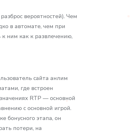
разброс вероятностей). Чем
ко в автомате, чем при
к ним как к развлечению,
ользователь сайта анлим
матами, где встроен
 значениях RTP — основной
авнению с основной игрой.
ке бонусного этапа, он
ать потери, на