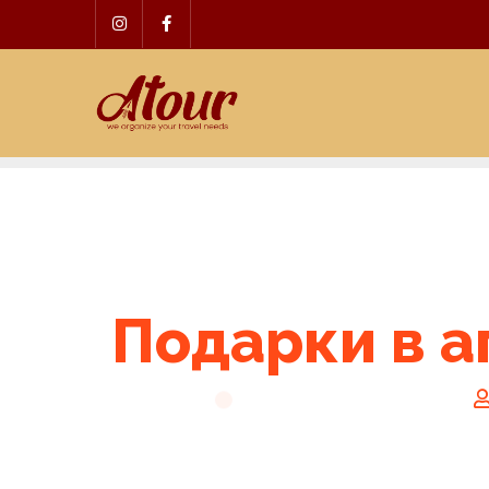
Skip
to
content
Подарки в а