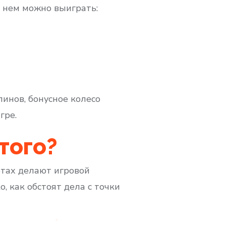
 нем можно выиграть:
инов, бонусное колесо
гре.
того?
отах делают игровой
, как обстоят дела с точки