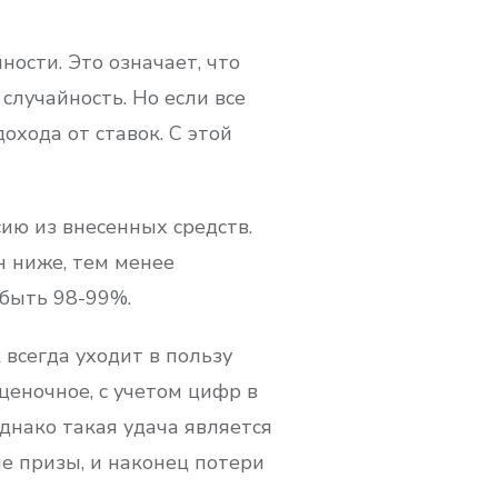
ости. Это означает, что
случайность. Но если все
охода от ставок. С этой
сию из внесенных средств.
 ниже, тем менее
быть 98-99%.
 всегда уходит в пользу
ценочное, с учетом цифр в
днако такая удача является
ые призы, и наконец потери