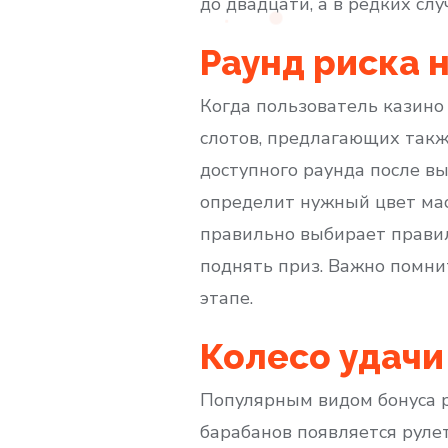
до двадцати, а в редких случ
Раунд риска н
Когда пользователь казино 
слотов, предлагающих такж
доступного раунда после в
определит нужный цвет мас
правильно выбирает правил
поднять приз. Важно помни
этапе.
Колесо удачи
Популярным видом бонуса ра
барабанов появляется руле