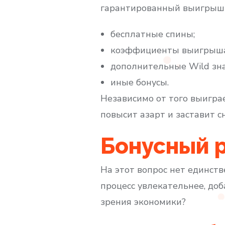
гарантированный выигрыш и
бесплатные спины;
коэффициенты выигрыша
дополнительные Wild зна
иные бонусы.
Независимо от того выиграе
повысит азарт и заставит с
Бонусный р
На этот вопрос нет единств
процесс увлекательнее, доб
зрения экономики?